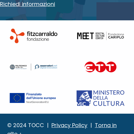
Richiedi informazioni
© 2024 TOCC
|
Privacy Policy
|
Torna in
alto
↑